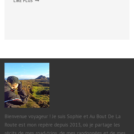
LIRE PLUS
CÔTE
SUD-
EST
Bienvenue voyageur ! Je suis Sophie et Au Bout De La
Route est mon repère depuis 2013, où je partage les
récits de mes road-trips, de mes randonnées et de mes