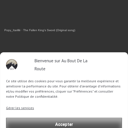
Popy_Itarillë
·
The Fallen King's Sword (Original song)
RETROUVEZ-MOI SUR FACEBOOK
Bienvenue sur Au Bout De La
Route
OU SUR TWITTER
Ce site utilise des cookies pour vous garantir la meilleure expérience et
Follow @Sophie_ABDLR
Tweet to @Sophie_ABDLR
améliorer la performance du site. Pour obtenir d'avantage d'informations
et/ou modifier vos préférences, cliquer sur "Préférences" et consulter
notre Politique de confidentialité.
Recherche
Gérer les services
pour
:
Accepter