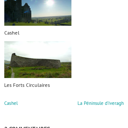
Cashel
Les Forts Circulaires
Navigation
Cashel
La Péninsule d’Iveragh
de
l’article