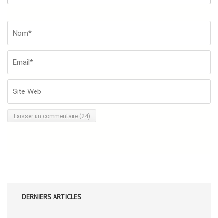
Nom*
*
Em
Si
W
DERNIERS ARTICLES