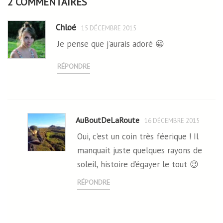
2 COMMENTAIRES
Chloé
15 DÉCEMBRE 2015
Je pense que j’aurais adoré 😀
RÉPONDRE
AuBoutDeLaRoute
16 DÉCEMBRE 2015
Oui, c’est un coin très féerique ! Il
manquait juste quelques rayons de
soleil, histoire d’égayer le tout 😉
RÉPONDRE