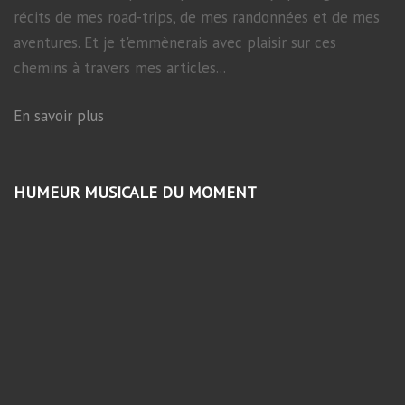
récits de mes road-trips, de mes randonnées et de mes
aventures. Et je t'emmènerais avec plaisir sur ces
chemins à travers mes articles...
En savoir plus
HUMEUR MUSICALE DU MOMENT