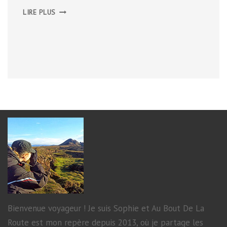
LYON,
LIRE PLUS
EN
NOIR
&
BLANC
Bienvenue voyageur ! Je suis Sophie et Au Bout De La
Route est mon repère depuis 2013, où je partage les