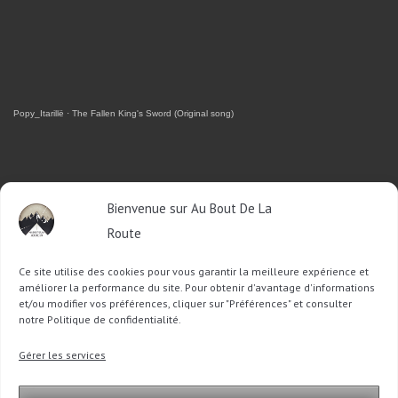
Popy_Itarillë
·
The Fallen King's Sword (Original song)
RETROUVEZ-MOI SUR FACEBOOK
Bienvenue sur Au Bout De La
Route
OU SUR TWITTER
Ce site utilise des cookies pour vous garantir la meilleure expérience et
Follow @Sophie_ABDLR
Tweet to @Sophie_ABDLR
améliorer la performance du site. Pour obtenir d'avantage d'informations
et/ou modifier vos préférences, cliquer sur "Préférences" et consulter
notre Politique de confidentialité.
Recherche
Gérer les services
pour
: