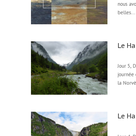
nous avo
belles…
Le Ha
Jour 5, 
journée 
la Norv
Le Ha