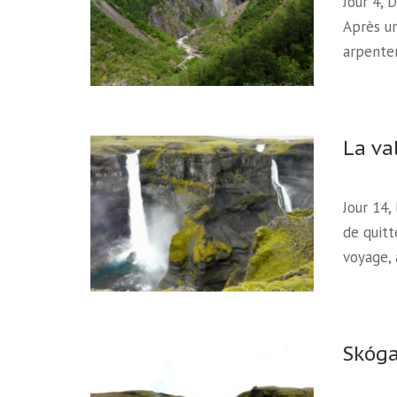
Jour 4, 
Après un
arpente
La va
Jour 14,
de quitt
voyage,
Skóga