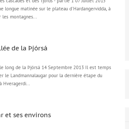
Des cascades et des fjords - partie 1 07 Juillet 2015
e longue matinée sur le plateau d'Hardangervidda, à
r les montagnes…
llée de la Þjórsá
 le long de la Þjórsá 14 Septembre 2013 Il est temps
er le Landmannalaugar pour la dernière étape du
 à Hveragerdi…
r et ses environs