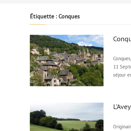
Étiquette :
Conques
Conq
Conques,
11 Sept
séjour 
L’Ave
Originai