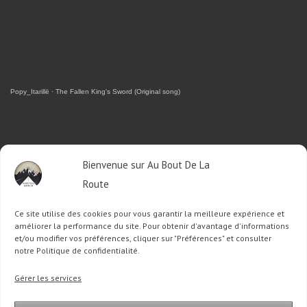
Popy_Itarillë
·
The Fallen King's Sword (Original song)
RETROUVEZ-MOI SUR FACEBOOK
Bienvenue sur Au Bout De La
Route
OU SUR TWITTER
Ce site utilise des cookies pour vous garantir la meilleure expérience et
Follow @Sophie_ABDLR
Tweet to @Sophie_ABDLR
améliorer la performance du site. Pour obtenir d'avantage d'informations
et/ou modifier vos préférences, cliquer sur "Préférences" et consulter
notre Politique de confidentialité.
Recherche
Gérer les services
pour