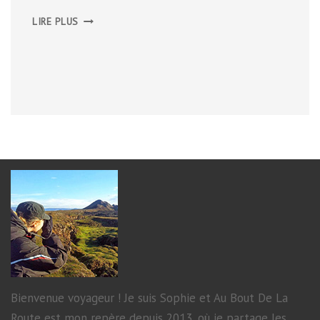
PARC
LIRE PLUS
NATIONAL
DU
DARTMOOR
Bienvenue voyageur ! Je suis Sophie et Au Bout De La
Route est mon repère depuis 2013, où je partage les