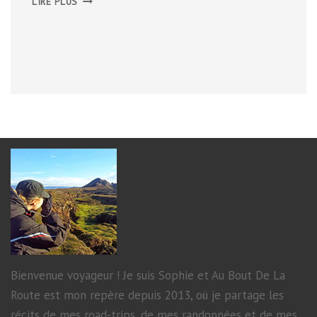
LIRE PLUS
Bienvenue voyageur ! Je suis Sophie et Au Bout De La
Route est mon repère depuis 2013, où je partage les
récits de mes road-trips, de mes randonnées et de mes