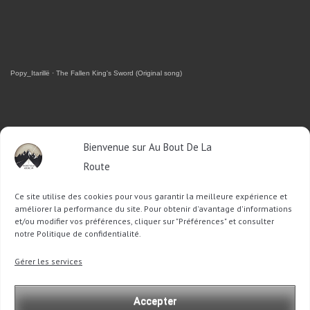
Popy_Itarillë
·
The Fallen King's Sword (Original song)
RETROUVEZ-MOI SUR FACEBOOK
Bienvenue sur Au Bout De La
Route
OU SUR TWITTER
Ce site utilise des cookies pour vous garantir la meilleure expérience et
Follow @Sophie_ABDLR
Tweet to @Sophie_ABDLR
améliorer la performance du site. Pour obtenir d'avantage d'informations
et/ou modifier vos préférences, cliquer sur "Préférences" et consulter
notre Politique de confidentialité.
Recherche
Gérer les services
pour
:
Accepter