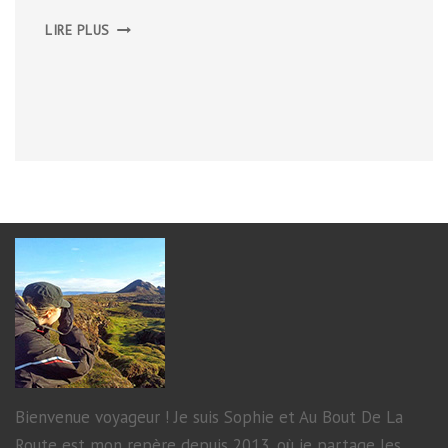
LES
LIRE PLUS
LACS
DE
SERRE-
PONÇON
ET
DE
ST-
APOLLINAIRE
Bienvenue voyageur ! Je suis Sophie et Au Bout De La
Route est mon repère depuis 2013, où je partage les