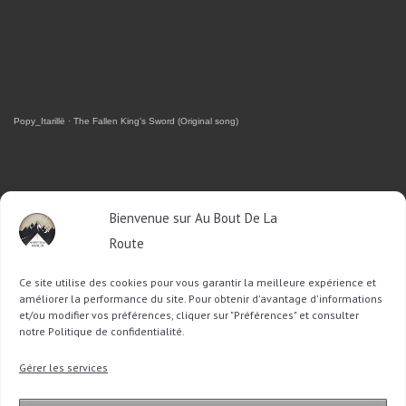
Popy_Itarillë
·
The Fallen King's Sword (Original song)
RETROUVEZ-MOI SUR FACEBOOK
Bienvenue sur Au Bout De La
Route
OU SUR TWITTER
Ce site utilise des cookies pour vous garantir la meilleure expérience et
Follow @Sophie_ABDLR
Tweet to @Sophie_ABDLR
améliorer la performance du site. Pour obtenir d'avantage d'informations
et/ou modifier vos préférences, cliquer sur "Préférences" et consulter
notre Politique de confidentialité.
Recherche
Gérer les services
pour