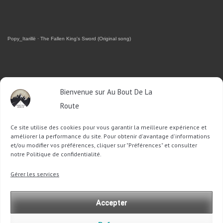
Popy_Itarillë
·
The Fallen King's Sword (Original song)
RETROUVEZ-MOI SUR FACEBOOK
Bienvenue sur Au Bout De La
Route
OU SUR TWITTER
Ce site utilise des cookies pour vous garantir la meilleure expérience et
Follow @Sophie_ABDLR
Tweet to @Sophie_ABDLR
améliorer la performance du site. Pour obtenir d'avantage d'informations
et/ou modifier vos préférences, cliquer sur "Préférences" et consulter
notre Politique de confidentialité.
Recherche
Gérer les services
pour
:
Accepter