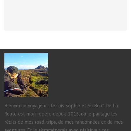
BLOGUEURS
DE
VOYAGE
–
WAT16
Bienvenue voyageur ! Je suis Sophie et Au Bout De La
Route est mon repère depuis 2013, où je partage les
récits de mes road-trips, de mes randonnées et de mes
aventures. Et je t'emmènerais avec plaisir sur ces