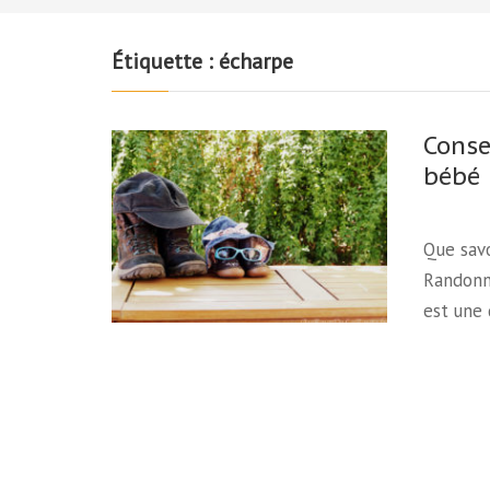
Étiquette :
écharpe
Conse
bébé
Que savo
Randonne
est une