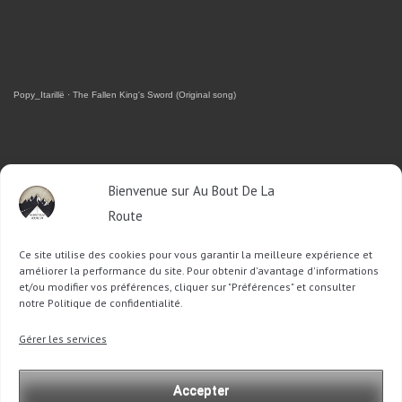
Popy_Itarillë
·
The Fallen King's Sword (Original song)
RETROUVEZ-MOI SUR FACEBOOK
Bienvenue sur Au Bout De La
Route
OU SUR TWITTER
Ce site utilise des cookies pour vous garantir la meilleure expérience et
Follow @Sophie_ABDLR
Tweet to @Sophie_ABDLR
améliorer la performance du site. Pour obtenir d'avantage d'informations
et/ou modifier vos préférences, cliquer sur "Préférences" et consulter
notre Politique de confidentialité.
Recherche
Gérer les services
pour
:
Accepter