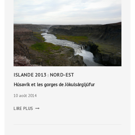
ISLANDE 2013
NORD-EST
|
Húsavík et les gorges de Jökulsárgljúfur
10 août 2014
HÚSAVÍK
LIRE PLUS
ET
LES
GORGES
DE
JÖKULSÁRGLJÚFUR