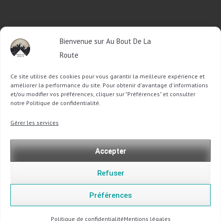
RETROUVEZ-MOI SUR FACEBOOK
Bienvenue sur Au Bout De La
OU SUR TWITTER
Route
Ce site utilise des cookies pour vous garantir la meilleure expérience et
Follow @Sophie_ABDLR
Tweet to @Sophie_ABDLR
améliorer la performance du site. Pour obtenir d'avantage d'informations
et/ou modifier vos préférences, cliquer sur "Préférences" et consulter
notre Politique de confidentialité.
Recherche
Gérer les services
pour
:
Accepter
Refuser
Préférences
Copyright @ 2013-2026 Au Bout De La Route |
Mentions légales
-
Politique de confidentialité
Politique de confidentialité
Mentions légales