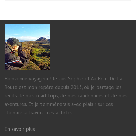
Bienvenue voyageur ! Je suis Sophie et Au Bout De La
Route est mon repère depuis 2013, où je partage les
récits de mes road-trips, de mes randonnées et de mes
aventures. Et je t'emmènerais avec plaisir sur ces
chemins à travers mes articles...
En savoir plus