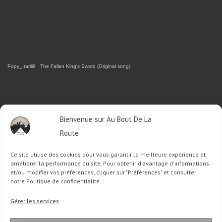
Popy_Itarillë
·
The Fallen King's Sword (Original song)
RETROUVEZ-MOI SUR FACEBOOK
Bienvenue sur Au Bout De La
Route
OU SUR TWITTER
Ce site utilise des cookies pour vous garantir la meilleure expérience et
Follow @Sophie_ABDLR
Tweet to @Sophie_ABDLR
améliorer la performance du site. Pour obtenir d'avantage d'informations
et/ou modifier vos préférences, cliquer sur "Préférences" et consulter
notre Politique de confidentialité.
Recherche
Gérer les services
pour