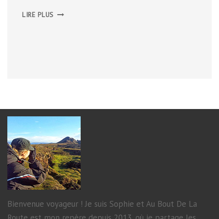
LES
LIRE PLUS
CORBIÈRES,
NOVEMBRE
2013
Bienvenue voyageur ! Je suis Sophie et Au Bout De La
Route est mon repère depuis 2013, où je partage les