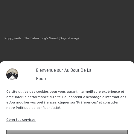
Popy_Itarillë
·
The Fallen King's Sword (Original song)
RETROUVEZ-MOI SUR FACEBOOK
Bienvenue sur Au Bout De La
Route
OU SUR TWITTER
Ce site utilise des cookies pour vous garantir la meilleure expérience et
Follow @Sophie_ABDLR
Tweet to @Sophie_ABDLR
améliorer la performance du site. Pour obtenir d'avantage d'informations
et/ou modifier vos préférences, cliquer sur "Préférences" et consulter
notre Politique de confidentialité.
Recherche
Gérer les services
pour
: