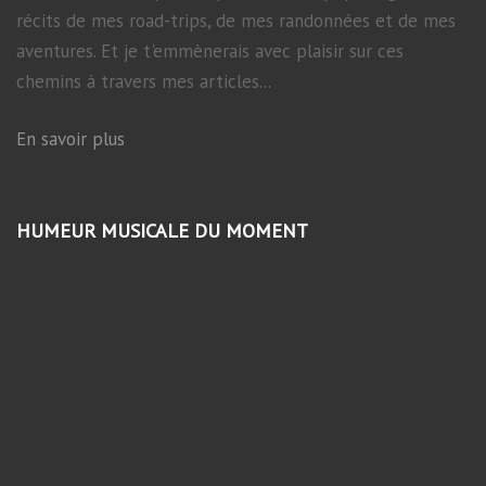
récits de mes road-trips, de mes randonnées et de mes
aventures. Et je t'emmènerais avec plaisir sur ces
chemins à travers mes articles...
En savoir plus
HUMEUR MUSICALE DU MOMENT