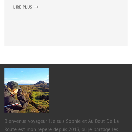
LE
LIRE PLUS
ROCHER
DU
CAUSSE
Bienvenue voyageur ! Je suis Sophie et Au Bout De La
Route est mon repère depuis 2013, où je partage les