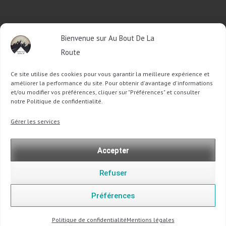
RETROUVEZ-MOI SUR FACEBOOK
Bienvenue sur Au Bout De La
OU SUR TWITTER
Route
Ce site utilise des cookies pour vous garantir la meilleure expérience et
Follow @Sophie_ABDLR
Tweet to @Sophie_ABDLR
améliorer la performance du site. Pour obtenir d'avantage d'informations
et/ou modifier vos préférences, cliquer sur "Préférences" et consulter
notre Politique de confidentialité.
Recherche
Gérer les services
pour
:
Accepter
Refuser
Préférences
Copyright @ 2013-2026 Au Bout De La Route |
Mentions légales
-
Politique de confidentialité
Politique de confidentialité
Mentions légales