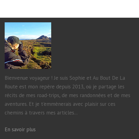
Bienvenue voyageur ! Je suis Sophie et Au Bout De La
Route est mon repère depuis 2013, où je partage les
récits de mes road-trips, de mes randonnées et de mes
aventures. Et je t'emmènerais avec plaisir sur ces
chemins à travers mes articles...
En savoir plus