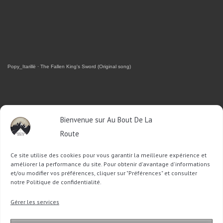
Popy_Itarillë
·
The Fallen King's Sword (Original song)
RETROUVEZ-MOI SUR FACEBOOK
Bienvenue sur Au Bout De La
Route
OU SUR TWITTER
Ce site utilise des cookies pour vous garantir la meilleure expérience et
Follow @Sophie_ABDLR
Tweet to @Sophie_ABDLR
améliorer la performance du site. Pour obtenir d'avantage d'informations
et/ou modifier vos préférences, cliquer sur "Préférences" et consulter
notre Politique de confidentialité.
Recherche
Gérer les services
pour