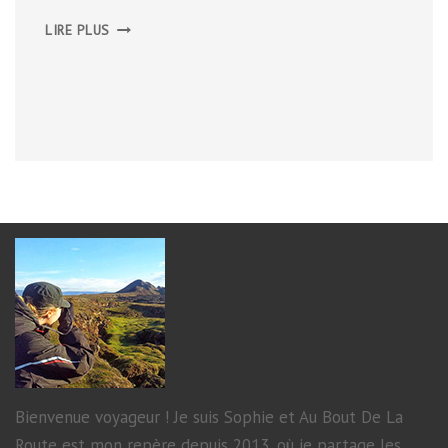
NORVÈGE,
LIRE PLUS
JUILLET
2015
Bienvenue voyageur ! Je suis Sophie et Au Bout De La
Route est mon repère depuis 2013, où je partage les