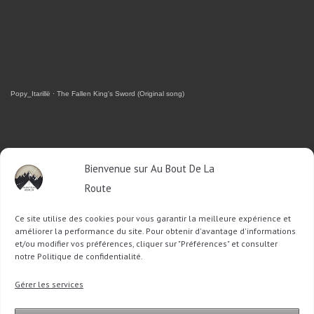
Popy_Itarillë
·
The Fallen King's Sword (Original song)
RETROUVEZ-MOI SUR FACEBOOK
Bienvenue sur Au Bout De La
Route
OU SUR TWITTER
Ce site utilise des cookies pour vous garantir la meilleure expérience et
Follow @Sophie_ABDLR
Tweet to @Sophie_ABDLR
améliorer la performance du site. Pour obtenir d'avantage d'informations
et/ou modifier vos préférences, cliquer sur "Préférences" et consulter
notre Politique de confidentialité.
Recherche
Gérer les services
pour