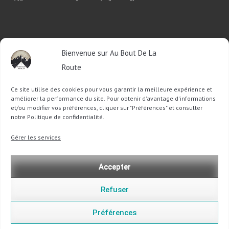
RETROUVEZ-MOI SUR FACEBOOK
Bienvenue sur Au Bout De La
OU SUR TWITTER
Route
Ce site utilise des cookies pour vous garantir la meilleure expérience et
Follow @Sophie_ABDLR
Tweet to @Sophie_ABDLR
améliorer la performance du site. Pour obtenir d'avantage d'informations
et/ou modifier vos préférences, cliquer sur "Préférences" et consulter
notre Politique de confidentialité.
Recherche
Gérer les services
pour
:
Accepter
Refuser
Préférences
Copyright @ 2013-2026 Au Bout De La Route |
Mentions légales