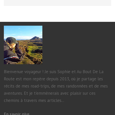
Bienvenue voyageur ! Je suis Sophie et Au Bout De La
Route est mon repère depuis 2013, où je partage les
récits de mes road-trips, de mes randonnées et de mes
aventures. Et je t'emmènerais avec plaisir sur ces
chemins à travers mes articles...
En savoir plus