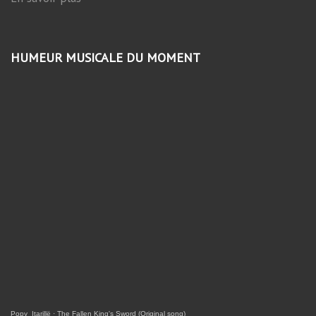
HUMEUR MUSICALE DU MOMENT
Popy_Itarillë
·
The Fallen King's Sword (Original song)