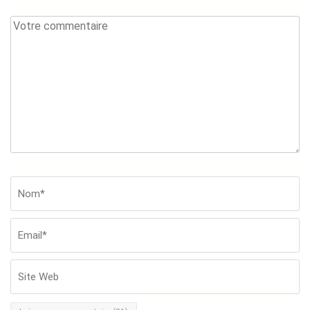
Votre
commentaire
Nom*
*
Em
Si
W