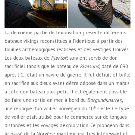
La deuxième partie de l’exposition présente différents
bateaux vikings reconstitués à l’identique à partir des
fouilles archéologiques réalisées et des vestiges trouvés.
Les deux bateaux de
Fjørtoft
auraient servis de don
sacrificiel tandis que le bateau de
Kvalsund
, daté de 690
après J.C., était un navire de guerre. Il fut détruit et brûlé
en sacrifice aux dieux avant d’être déposé dans un marais
à côté d’un bateau plus petit. Il est également possible
de faire une sortie en mer, à bord du
Borgundknarren
,
e
une réplique d’un voilier norvégien du 10
siècle. Ce type
de voilier était utilisé pour le commerce sur de longues
distances et les voyages d’exploration. Ce plongeon dans
le passé de la Norvège maritime est très intéressant et