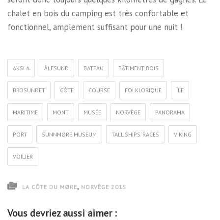
chalet en bois du camping est très confortable et
fonctionnel, amplement suffisant pour une nuit !
AKSLA
ÅLESUND
BATEAU
BÂTIMENT BOIS
BROSUNDET
CÔTE
COURSE
FOLKLORIQUE
ÎLE
MARITIME
MONT
MUSÉE
NORVÈGE
PANORAMA
PORT
SUNNMØRE MUSEUM
TALL SHIPS’ RACES
VIKING
VOILIER
,
LA CÔTE DU MØRE
NORVÈGE 2015
Vous devriez aussi aimer :