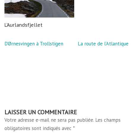
L’Aurlandsfjellet
Navigation
D’Ørnesvingen à Trollstigen
La route de l’Atlantique
de
l’article
LAISSER UN COMMENTAIRE
Votre adresse e-mail ne sera pas publiée.
Les champs
obligatoires sont indiqués avec
*