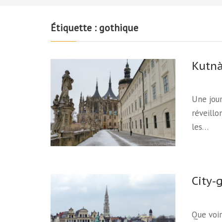
Étiquette :
gothique
Kutnà
Une jou
réveillon
les…
City-
Que voir