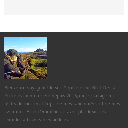
Bienvenue voyageur ! Je suis Sophie et Au Bout De La
Route est mon repère depuis 2013, où je partage les
récits de mes road-trips, de mes randonnées et de mes
aventures. Et je t'emmènerais avec plaisir sur ces
chemins à travers mes articles...