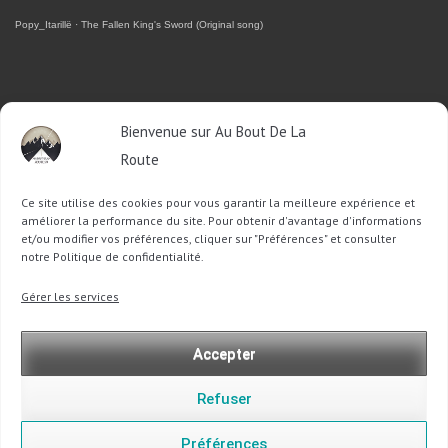
Popy_Itarillë
·
The Fallen King's Sword (Original song)
RETROUVEZ-MOI SUR FACEBOOK
Bienvenue sur Au Bout De La
OU SUR TWITTER
Route
Ce site utilise des cookies pour vous garantir la meilleure expérience et
Follow @Sophie_ABDLR
Tweet to @Sophie_ABDLR
améliorer la performance du site. Pour obtenir d'avantage d'informations
et/ou modifier vos préférences, cliquer sur "Préférences" et consulter
notre Politique de confidentialité.
Recherche
Gérer les services
pour
:
Accepter
Refuser
Préférences