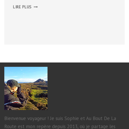
SAN
LIRE PLUS
CRISTÓBAL
DE
LA
LAGUNA
Bienvenue voyageur ! Je suis Sophie et Au Bout De La
Route est mon repère depuis 2013, où je partage les