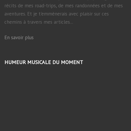
récits de mes road-trips, de mes randonnées et de mes
aventures. Et je t'emmènerais avec plaisir sur ces
chemins à travers mes articles...
En savoir plus
HUMEUR MUSICALE DU MOMENT