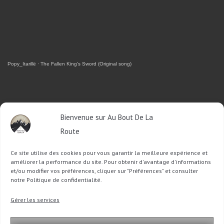
Popy_Itarillë
·
The Fallen King's Sword (Original song)
RETROUVEZ-MOI SUR FACEBOOK
Bienvenue sur Au Bout De La
Route
OU SUR TWITTER
Ce site utilise des cookies pour vous garantir la meilleure expérience et
Follow @Sophie_ABDLR
Tweet to @Sophie_ABDLR
améliorer la performance du site. Pour obtenir d'avantage d'informations
et/ou modifier vos préférences, cliquer sur "Préférences" et consulter
notre Politique de confidentialité.
Recherche
Gérer les services
pour
: