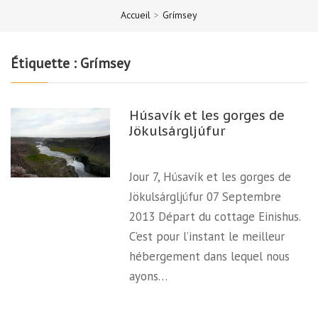
Accueil
>
Grímsey
Étiquette :
Grímsey
Húsavík et les gorges de
Jökulsárgljúfur
Jour 7, Húsavík et les gorges de
Jökulsárgljúfur 07 Septembre
2013 Départ du cottage Einishus.
C’est pour l’instant le meilleur
hébergement dans lequel nous
ayons…