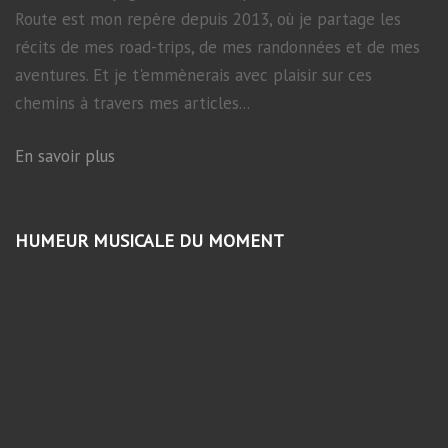
Route est mon repère depuis 2013, où je partage les
récits de mes road-trips, de mes randonnées et de mes
aventures. Et je t'emmènerais avec plaisir sur ces
chemins à travers mes articles...
En savoir plus
HUMEUR MUSICALE DU MOMENT