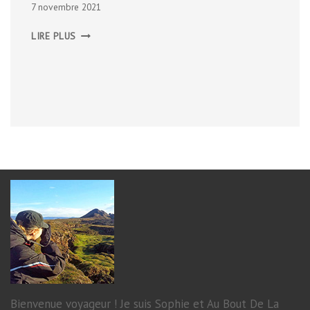
7 novembre 2021
LES
LIRE PLUS
CHALETS
DE
CLAPEYTO
Bienvenue voyageur ! Je suis Sophie et Au Bout De La