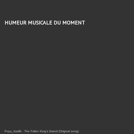
HUMEUR MUSICALE DU MOMENT
Popy_Itarillë
·
The Fallen King's Sword (Original song)