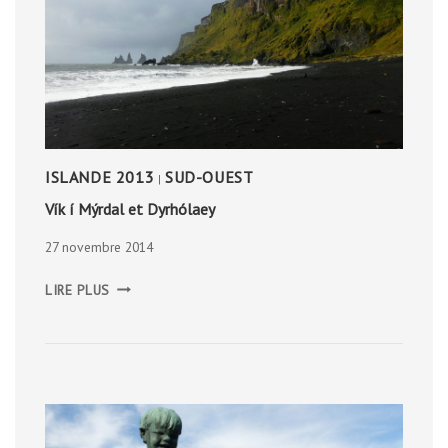
ISLANDE 2013
SUD-OUEST
|
Vík í Mýrdal et Dyrhólaey
27 novembre 2014
VÍK
LIRE PLUS
Í
MÝRDAL
ET
DYRHÓLAEY