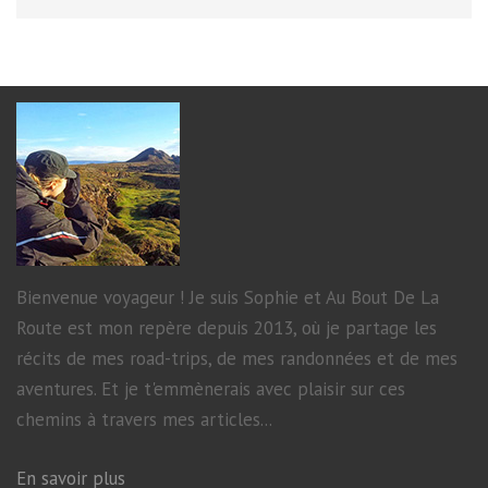
Bienvenue voyageur ! Je suis Sophie et Au Bout De La
Route est mon repère depuis 2013, où je partage les
récits de mes road-trips, de mes randonnées et de mes
aventures. Et je t'emmènerais avec plaisir sur ces
chemins à travers mes articles...
En savoir plus