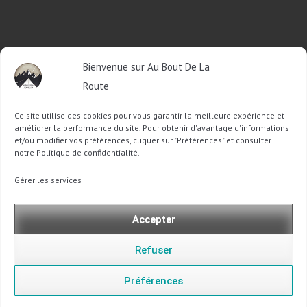
RETROUVEZ-MOI SUR FACEBOOK
Bienvenue sur Au Bout De La
OU SUR TWITTER
Route
Ce site utilise des cookies pour vous garantir la meilleure expérience et
Follow @Sophie_ABDLR
Tweet to @Sophie_ABDLR
améliorer la performance du site. Pour obtenir d'avantage d'informations
et/ou modifier vos préférences, cliquer sur "Préférences" et consulter
notre Politique de confidentialité.
Recherche
Gérer les services
pour
:
Accepter
Refuser
Préférences
Copyright @ 2013-2026 Au Bout De La Route |
Mentions légales
-
Politique de confidentialité