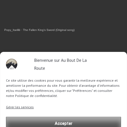
Popy_Itarillë
·
The Fallen King's Sword (Original song)
RETROUVEZ-MOI SUR FACEBOOK
Bienvenue sur Au Bout De La
Route
OU SUR TWITTER
Ce site utilise des cookies pour vous garantir la meilleure expérience et
Follow @Sophie_ABDLR
Tweet to @Sophie_ABDLR
améliorer la performance du site. Pour obtenir d'avantage d'informations
et/ou modifier vos préférences, cliquer sur "Préférences" et consulter
notre Politique de confidentialité.
Recherche
Gérer les services
pour
:
Accepter