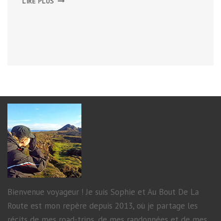
LIRE PLUS
Bienvenue voyageur ! Je suis Sophie et Au Bout De La
Route est mon repère depuis 2013, où je partage les
récits de mes road-trips, de mes randonnées et de mes