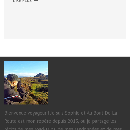
LIRE PLUS
Bienvenue voyageur ! Je suis Sophie et Au Bout De La
Route est mon repère depuis 2013, où je partage les
récits de mes road-trips, de mes randonnées et de mes