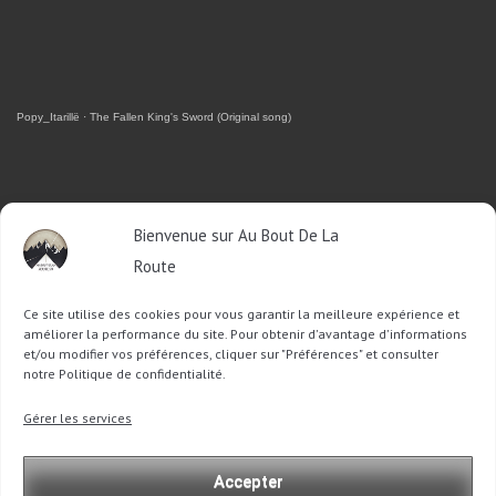
Popy_Itarillë
·
The Fallen King's Sword (Original song)
RETROUVEZ-MOI SUR FACEBOOK
Bienvenue sur Au Bout De La
Route
OU SUR TWITTER
Ce site utilise des cookies pour vous garantir la meilleure expérience et
Follow @Sophie_ABDLR
Tweet to @Sophie_ABDLR
améliorer la performance du site. Pour obtenir d'avantage d'informations
et/ou modifier vos préférences, cliquer sur "Préférences" et consulter
notre Politique de confidentialité.
Recherche
Gérer les services
pour
:
Accepter