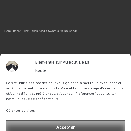
Popy_Itarillë
·
The Fallen King's Sword (Original song)
RETROUVEZ-MOI SUR FACEBOOK
Bienvenue sur Au Bout De La
Route
OU SUR TWITTER
Ce site utilise des cookies pour vous garantir la meilleure expérience et
Follow @Sophie_ABDLR
Tweet to @Sophie_ABDLR
améliorer la performance du site. Pour obtenir d'avantage d'informations
et/ou modifier vos préférences, cliquer sur "Préférences" et consulter
notre Politique de confidentialité.
Recherche
Gérer les services
pour
:
Accepter