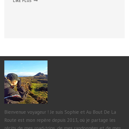
LIRE PLUS
TERRITOIRE
CARAÏBE
Bienvenue voyageur ! Je suis Sophie et Au Bout De La
Route est mon repère depuis 2013, où je partage les
récits de mes road-trips, de mes randonnées et de mes