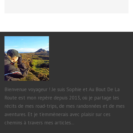
Bienvenue voyageur ! Je suis Sophie et Au Bout De La
Route est mon repère depuis 2013, où je partage les
récits de mes road-trips, de mes randonnées et de mes
aventures. Et je t'emmènerais avec plaisir sur ces
chemins à travers mes articles...