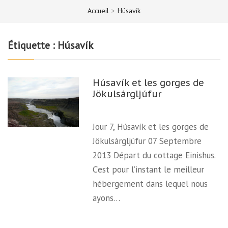
Accueil
>
Húsavík
Étiquette :
Húsavík
Húsavík et les gorges de
Jökulsárgljúfur
Jour 7, Húsavík et les gorges de
Jökulsárgljúfur 07 Septembre
2013 Départ du cottage Einishus.
C’est pour l’instant le meilleur
hébergement dans lequel nous
ayons…