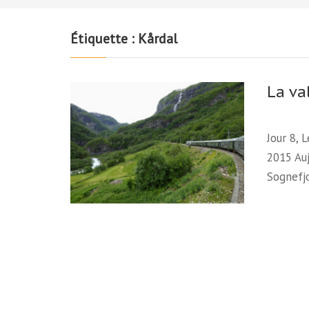
Étiquette :
Kårdal
La va
Jour 8, 
2015 Auj
Sognefj