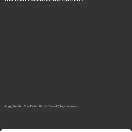
Popy_Itarillë
·
The Fallen King's Sword (Original song)
RETROUVEZ-MOI SUR FACEBOOK