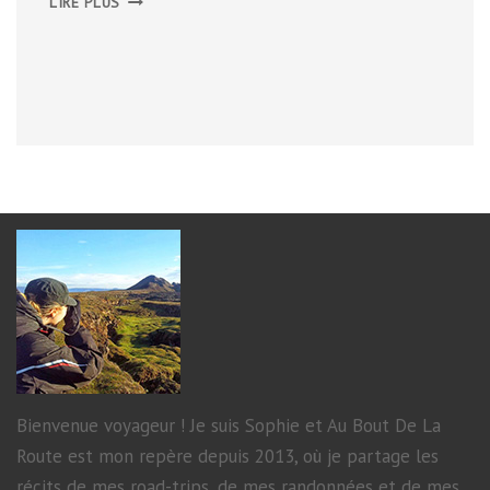
LIRE PLUS
:
LE
QUARTIER
DE
BRYGGEN
Bienvenue voyageur ! Je suis Sophie et Au Bout De La
Route est mon repère depuis 2013, où je partage les
récits de mes road-trips, de mes randonnées et de mes