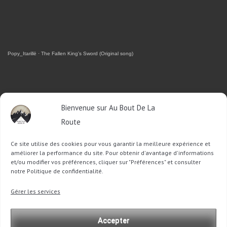
Popy_Itarillë
·
The Fallen King's Sword (Original song)
RETROUVEZ-MOI SUR FACEBOOK
Bienvenue sur Au Bout De La
Route
OU SUR TWITTER
Ce site utilise des cookies pour vous garantir la meilleure expérience et
Follow @Sophie_ABDLR
Tweet to @Sophie_ABDLR
améliorer la performance du site. Pour obtenir d'avantage d'informations
et/ou modifier vos préférences, cliquer sur "Préférences" et consulter
notre Politique de confidentialité.
Recherche
Gérer les services
pour
:
Accepter