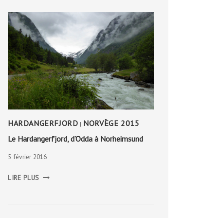
HARDANGERFJORD
NORVÈGE 2015
|
Le Hardangerfjord, d’Odda à Norheimsund
5 février 2016
LE
LIRE PLUS
HARDANGERFJORD,
D’ODDA
À
NORHEIMSUND