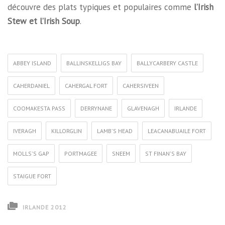
découvre des plats typiques et populaires comme
l’Irish
Stew et l’Irish Soup
.
ABBEY ISLAND
BALLINSKELLIGS BAY
BALLYCARBERY CASTLE
CAHERDANIEL
CAHERGAL FORT
CAHERSIVEEN
COOMAKESTA PASS
DERRYNANE
GLAVENAGH
IRLANDE
IVERAGH
KILLORGLIN
LAMB'S HEAD
LEACANABUAILE FORT
MOLLS'S GAP
PORTMAGEE
SNEEM
ST FINAN'S BAY
STAIGUE FORT
IRLANDE 2012