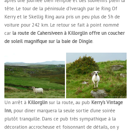
après une journée bien remplie et des souvenirs plein la
tête. Le tour de la péninsule d’Iveragh par le Ring Of
Kerry et le Skellig Ring aura pris un peu plus de 5h de
voiture pour 242 km. Le retour se fait à point nommé
car
la route de Cahersiveen à Killorglin offre un coucher
de soleil magnifique sur la baie de Dingle
.
Un arrêt à
Killorglin
sur la route, au pub
Kerry’s Vintage
Inn
, pour diner marquera la seule sortie d’une soirée
plutôt tranquille. Dans ce pub très sympathique à la
décoration accrocheuse et foisonnant de détails, on y