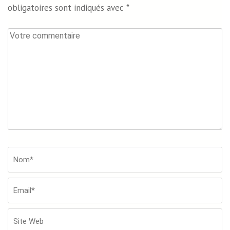
obligatoires sont indiqués avec
*
Votre
commentaire
Nom*
*
Em
Si
W