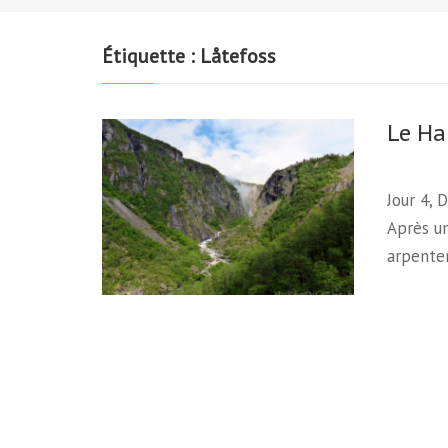
Étiquette :
Låtefoss
Le Ha
Jour 4, 
Après un
arpente