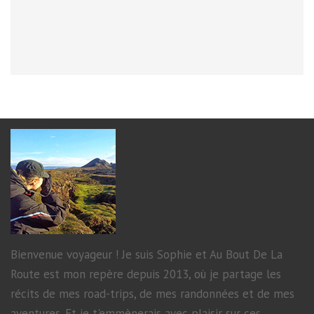
Bienvenue voyageur ! Je suis Sophie et Au Bout De La
Route est mon repère depuis 2013, où je partage les
récits de mes road-trips, de mes randonnées et de mes
aventures. Et je t'emmènerais avec plaisir sur ces