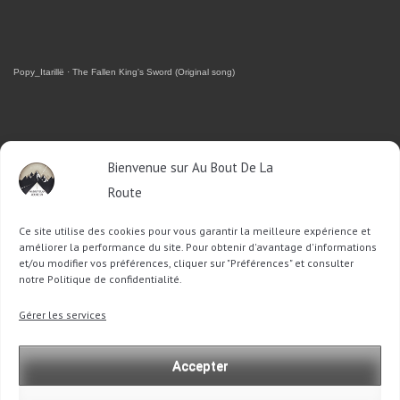
Popy_Itarillë
·
The Fallen King's Sword (Original song)
RETROUVEZ-MOI SUR FACEBOOK
Bienvenue sur Au Bout De La
OU SUR TWITTER
Route
Ce site utilise des cookies pour vous garantir la meilleure expérience et
Follow @Sophie_ABDLR
Tweet to @Sophie_ABDLR
améliorer la performance du site. Pour obtenir d'avantage d'informations
et/ou modifier vos préférences, cliquer sur "Préférences" et consulter
notre Politique de confidentialité.
Recherche
Gérer les services
pour
:
Accepter