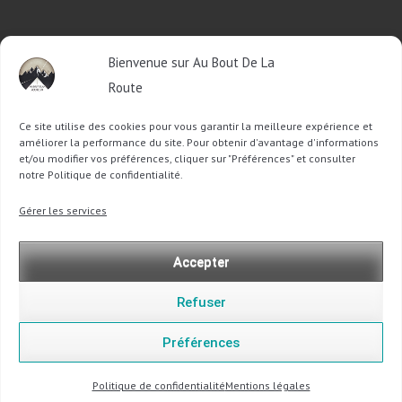
RETROUVEZ-MOI SUR FACEBOOK
Bienvenue sur Au Bout De La
OU SUR TWITTER
Route
Ce site utilise des cookies pour vous garantir la meilleure expérience et
Follow @Sophie_ABDLR
Tweet to @Sophie_ABDLR
améliorer la performance du site. Pour obtenir d'avantage d'informations
et/ou modifier vos préférences, cliquer sur "Préférences" et consulter
notre Politique de confidentialité.
Recherche
Gérer les services
pour
:
Accepter
Refuser
Préférences
Copyright @ 2013-2026 Au Bout De La Route |
Mentions légales
-
Politique de confidentialité
Politique de confidentialité
Mentions légales