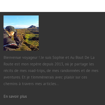
Bienvenue voyageur ! Je suis Sophie et Au Bout De La
Route est mon repère depuis 2013, où je partage les
récits de mes road-trips, de mes randonnées et de mes
aventures. Et je t'emmènerais avec plaisir sur ces
chemins à travers mes articles...
En savoir plus