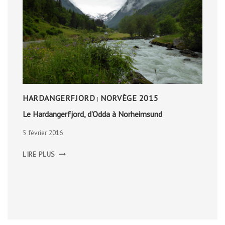
HARDANGERFJORD
NORVÈGE 2015
|
Le Hardangerfjord, d’Odda à Norheimsund
5 février 2016
LE
LIRE PLUS
HARDANGERFJORD,
D’ODDA
À
NORHEIMSUND