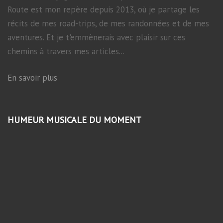
Route est mon repère depuis 2013, où je partage les
récits de mes road-trips, de mes randonnées et de mes
aventures. Et je t'emmènerais avec plaisir sur ces
chemins à travers mes articles...
En savoir plus
HUMEUR MUSICALE DU MOMENT