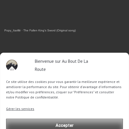
Popy_Itarillë
·
The Fallen King's Sword (Original song)
RETROUVEZ-MOI SUR FACEBOOK
Bienvenue sur Au Bout De La
Route
OU SUR TWITTER
Ce site utilise des cookies pour vous garantir la meilleure expérience et
Follow @Sophie_ABDLR
Tweet to @Sophie_ABDLR
améliorer la performance du site. Pour obtenir d'avantage d'informations
et/ou modifier vos préférences, cliquer sur "Préférences" et consulter
notre Politique de confidentialité.
Recherche
Gérer les services
pour
:
Accepter