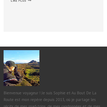
LIRE PLUS
3
–
TREK
AUTOUR
DU
MONT
LOZÈRE
Bienvenue voyageur ! Je suis Sophie et Au Bout De La
Route est mon repère depuis 2013, où je partage les
récits de mes road-trips, de mes randonnées et de mes