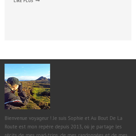
LIRE PLUS
SUD
DE
SKAGAFJÖRÐUR
Bienvenue voyageur ! Je suis Sophie et Au Bout De La
Route est mon repère depuis 2013, où je partage les
récits de mes road-trips, de mes randonnées et de mes