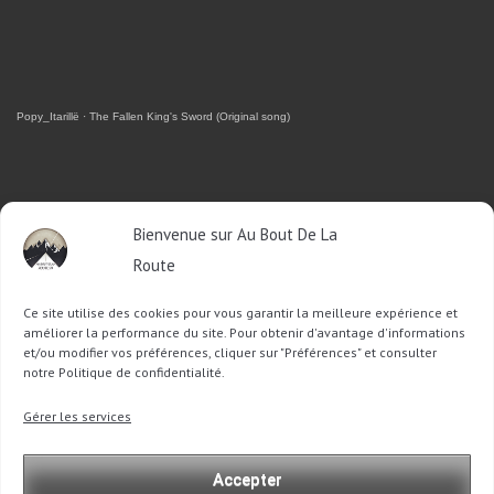
Popy_Itarillë
·
The Fallen King's Sword (Original song)
RETROUVEZ-MOI SUR FACEBOOK
Bienvenue sur Au Bout De La
Route
OU SUR TWITTER
Ce site utilise des cookies pour vous garantir la meilleure expérience et
Follow @Sophie_ABDLR
Tweet to @Sophie_ABDLR
améliorer la performance du site. Pour obtenir d'avantage d'informations
et/ou modifier vos préférences, cliquer sur "Préférences" et consulter
notre Politique de confidentialité.
Recherche
Gérer les services
pour
:
Accepter