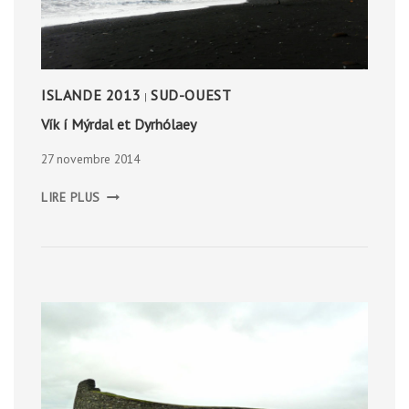
ISLANDE 2013
SUD-OUEST
|
Vík í Mýrdal et Dyrhólaey
27 novembre 2014
VÍK
LIRE PLUS
Í
MÝRDAL
ET
DYRHÓLAEY