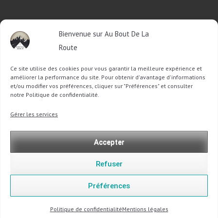
RETROUVEZ-MOI SUR FACEBOOK
Bienvenue sur Au Bout De La
OU SUR TWITTER
Route
Ce site utilise des cookies pour vous garantir la meilleure expérience et
Follow @Sophie_ABDLR
Tweet to @Sophie_ABDLR
améliorer la performance du site. Pour obtenir d'avantage d'informations
et/ou modifier vos préférences, cliquer sur "Préférences" et consulter
notre Politique de confidentialité.
Recherche
Gérer les services
pour
:
Accepter
Refuser
Préférences
Copyright @ 2013-2026 Au Bout De La Route |
Mentions légales
-
Politique de confidentialité
Politique de confidentialité
Mentions légales