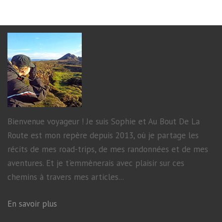
Bienvenue voyageur ! Je suis Sophie et Au Bout De La
Route est mon repère depuis 2013, où je partage les
récits de mes road-trips, de mes randonnées et de mes
aventures. Et je t'emmènerais avec plaisir sur ces
chemins à travers mes articles...
En savoir plus