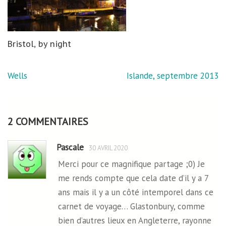
Bristol, by night
Navigation
Wells
Islande, septembre 2013
de
l’article
2 COMMENTAIRES
Pascale
30 AVRIL 2020
Merci pour ce magnifique partage ;0) Je
me rends compte que cela date d’il y a 7
ans mais il y a un côté intemporel dans ce
carnet de voyage… Glastonbury, comme
bien d’autres lieux en Angleterre, rayonne