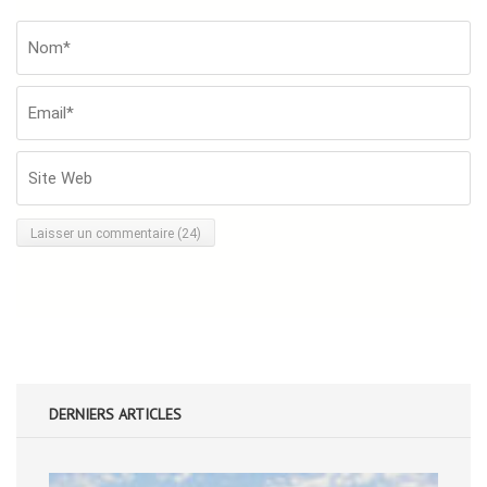
Nom*
*
Em
Si
W
DERNIERS ARTICLES