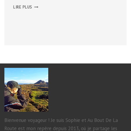
LE
LIRE PLUS
VAL
D’ESCREINS
Bienvenue voyageur ! Je suis Sophie et Au Bout De La
Route est mon repère depuis 2013, où je partage les