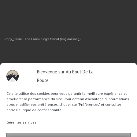
Popy_Itarillë
·
The Fallen King's Sword (Original song)
RETROUVEZ-MOI SUR FACEBOOK
Bienvenue sur Au Bout De La
Route
OU SUR TWITTER
Ce site utilise des cookies pour vous garantir la meilleure expérience et
Follow @Sophie_ABDLR
Tweet to @Sophie_ABDLR
améliorer la performance du site. Pour obtenir d'avantage d'informations
et/ou modifier vos préférences, cliquer sur "Préférences" et consulter
notre Politique de confidentialité.
Recherche
Gérer les services
pour
: