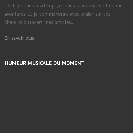
récits de mes road-trips, de mes randonnées et de mes
aventures. Et je t'emmènerais avec plaisir sur ces
chemins à travers mes articles...
En savoir plus
HUMEUR MUSICALE DU MOMENT