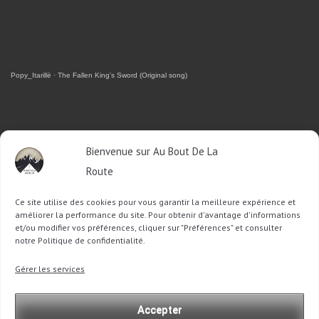
Popy_Itarillë
·
The Fallen King's Sword (Original song)
RETROUVEZ-MOI SUR FACEBOOK
Bienvenue sur Au Bout De La
Route
OU SUR TWITTER
Ce site utilise des cookies pour vous garantir la meilleure expérience et
Follow @Sophie_ABDLR
Tweet to @Sophie_ABDLR
améliorer la performance du site. Pour obtenir d'avantage d'informations
et/ou modifier vos préférences, cliquer sur "Préférences" et consulter
notre Politique de confidentialité.
Recherche
Gérer les services
pour
:
Accepter