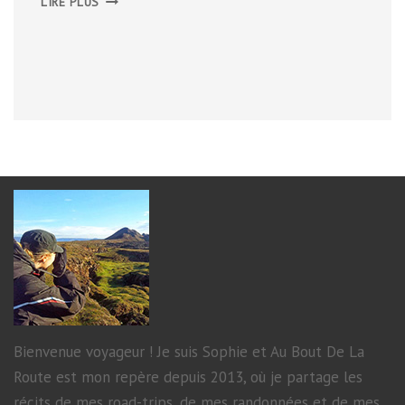
LIRE PLUS
DE
MONTPELLIER
Bienvenue voyageur ! Je suis Sophie et Au Bout De La
Route est mon repère depuis 2013, où je partage les
récits de mes road-trips, de mes randonnées et de mes