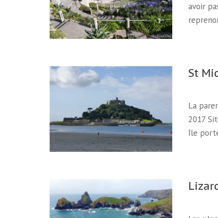
avoir pa
repreno
St Mi
La paren
2017 Sit
île por
Lizar