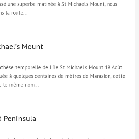
ssé une superbe matinée à St Michael’s Mount, nous
ns la route…
chael’s Mount
thèse temporelle de l'île St Michael's Mount 18 Août
uée à quelques centaines de mètres de Marazion, cette
te le même nom…
d Peninsula