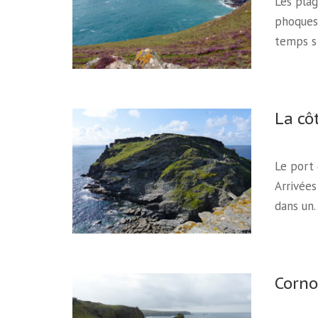
Les plag
phoques 
temps s
La cô
Le port 
Arrivées
dans un
Corno