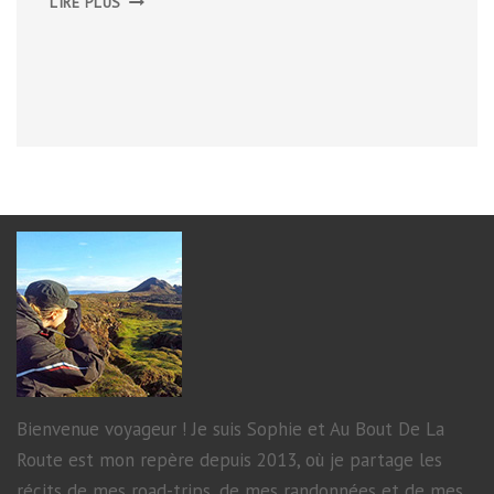
LIRE PLUS
PARC
VIGELAND
ET
L’OPÉRA
D’OSLO
Bienvenue voyageur ! Je suis Sophie et Au Bout De La
Route est mon repère depuis 2013, où je partage les
récits de mes road-trips, de mes randonnées et de mes