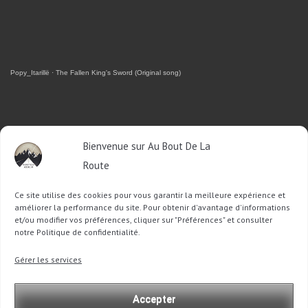
Popy_Itarillë
·
The Fallen King's Sword (Original song)
RETROUVEZ-MOI SUR FACEBOOK
Bienvenue sur Au Bout De La
Route
OU SUR TWITTER
Ce site utilise des cookies pour vous garantir la meilleure expérience et
Follow @Sophie_ABDLR
Tweet to @Sophie_ABDLR
améliorer la performance du site. Pour obtenir d'avantage d'informations
et/ou modifier vos préférences, cliquer sur "Préférences" et consulter
notre Politique de confidentialité.
Recherche
Gérer les services
pour
:
Accepter