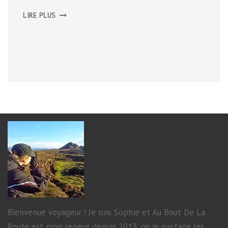
REYKJAVÍK
LIRE PLUS
Bienvenue voyageur ! Je suis Sophie et Au Bout De La
Route est mon repère depuis 2013, où je partage les