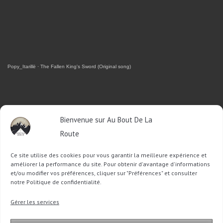
Popy_Itarillë
·
The Fallen King's Sword (Original song)
RETROUVEZ-MOI SUR FACEBOOK
Bienvenue sur Au Bout De La
Route
OU SUR TWITTER
Ce site utilise des cookies pour vous garantir la meilleure expérience et
Follow @Sophie_ABDLR
Tweet to @Sophie_ABDLR
améliorer la performance du site. Pour obtenir d'avantage d'informations
et/ou modifier vos préférences, cliquer sur "Préférences" et consulter
notre Politique de confidentialité.
Recherche
Gérer les services
pour