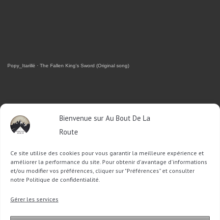
Popy_Itarillë
·
The Fallen King's Sword (Original song)
RETROUVEZ-MOI SUR FACEBOOK
Bienvenue sur Au Bout De La
Route
OU SUR TWITTER
Ce site utilise des cookies pour vous garantir la meilleure expérience et
Follow @Sophie_ABDLR
Tweet to @Sophie_ABDLR
améliorer la performance du site. Pour obtenir d'avantage d'informations
et/ou modifier vos préférences, cliquer sur "Préférences" et consulter
notre Politique de confidentialité.
Recherche
Gérer les services
pour