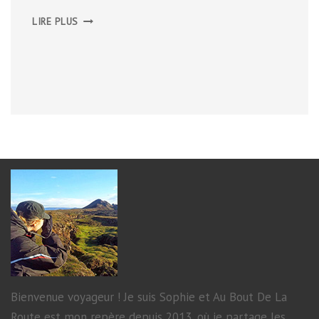
NOS
LIRE PLUS
10
PLUS
BELLES
EXPÉRIENCES
EN
ISLANDE
Bienvenue voyageur ! Je suis Sophie et Au Bout De La
Route est mon repère depuis 2013, où je partage les