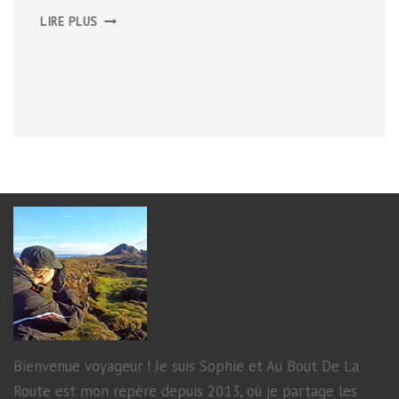
ÉCOSSE,
LIRE PLUS
SEPTEMBRE
2012
Bienvenue voyageur ! Je suis Sophie et Au Bout De La
Route est mon repère depuis 2013, où je partage les