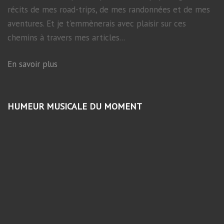
récits de mes road-trips, de mes randonnées et de mes
aventures. Et je t'emmènerais avec plaisir sur ces
chemins à travers mes articles...
En savoir plus
HUMEUR MUSICALE DU MOMENT