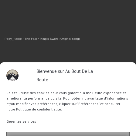
Popy_Itarillë
·
The Fallen King's Sword (Original song)
RETROUVEZ-MOI SUR FACEBOOK
Bienvenue sur Au Bout De La
Route
OU SUR TWITTER
Ce site utilise des cookies pour vous garantir la meilleure expérience et
Follow @Sophie_ABDLR
Tweet to @Sophie_ABDLR
améliorer la performance du site. Pour obtenir d'avantage d'informations
et/ou modifier vos préférences, cliquer sur "Préférences" et consulter
notre Politique de confidentialité.
Recherche
Gérer les services
pour
: