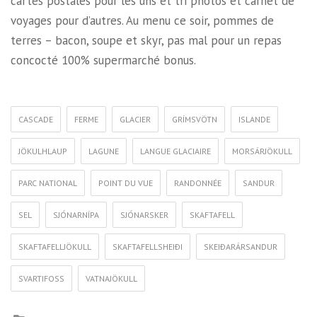
cartes postales pour les uns et tri photos et carnet de
voyages pour d’autres. Au menu ce soir, pommes de
terres – bacon, soupe et skyr, pas mal pour un repas
concocté 100% supermarché bonus.
CASCADE
FERME
GLACIER
GRÍMSVÖTN
ISLANDE
JÖKULHLAUP
LAGUNE
LANGUE GLACIAIRE
MORSÁRJÖKULL
PARC NATIONAL
POINT DU VUE
RANDONNÉE
SANDUR
SEL
SJÓNARNÍPA
SJÓNARSKER
SKAFTAFELL
SKAFTAFELLJÖKULL
SKAFTAFELLSHEIÐI
SKEIÐARÁRSANDUR
SVARTIFOSS
VATNAJÖKULL