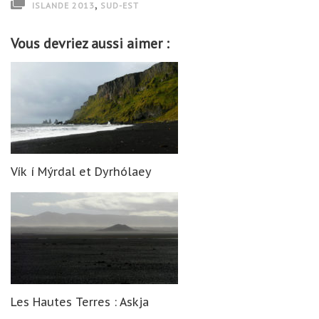
,
ISLANDE 2013
SUD-EST
Vous devriez aussi aimer :
Vík í Mýrdal et Dyrhólaey
Les Hautes Terres : Askja