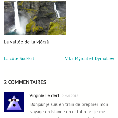
La vallée de la Þjórsá
Navigation
La côte Sud-Est
Vík í Mýrdal et Dyrhólaey
de
l’article
2 COMMENTAIRES
Virginie Le derf
2 MAI 2018
Bonjour je suis en train de préparer mon
voyage en Islande en octobre et je me