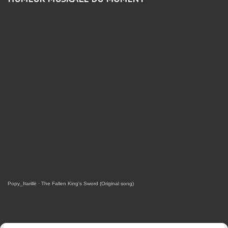
Popy_Itarillë
·
The Fallen King's Sword (Original song)
RETROUVEZ-MOI SUR FACEBOOK